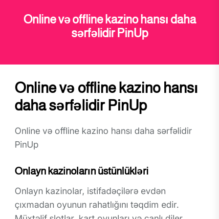
Online və offline kazino hansı daha
sərfəlidir PinUp
Online və offline kazino hansı
daha sərfəlidir PinUp
Online və offline kazino hansı daha sərfəlidir
PinUp
Onlayn kazinoların üstünlükləri
Onlayn kazinolar, istifadəçilərə evdən
çıxmadan oyunun rahatlığını təqdim edir.
Müxtəlif slotlar, kart oyunları və canlı diler