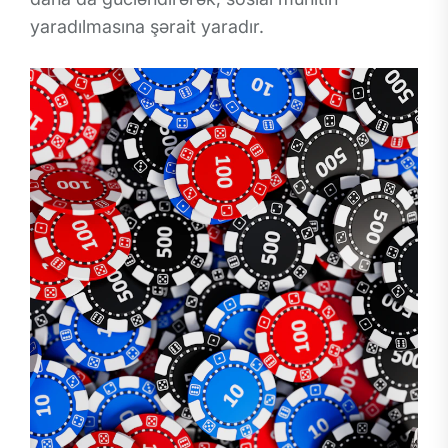
yaradılmasına şərait yaradır.