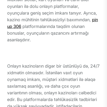
oyunları ilə dolu onlayn platformalar,
oyunçulara geniş seçim imkanı tanıyır. Ayrıca,
kazino mühitinin təhlükəsizliyi baxımından,
pin
up 306
platformalarında təqdim olunan
bonuslar, oyunçuların qazancını artırmağı
asanlaşdırır.
Onlayn kazinoların digər bir üstünlüyü də, 24/7
xidmətin olmasıdır. İstənilən vaxt oyun
oynamaq imkanı, müştəri xidmətləri ilə əlaqə
saxlamaq asanlığı, və daha çox oyun
variantının olması, onlayn kazinoları cəlbedici
edir. Bu platformalarda təhlükəsizlik tədbirləri
də yüksək səviyyədədir, istifadəçilərin