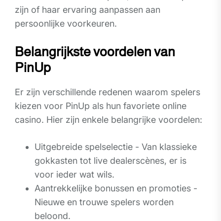
zijn of haar ervaring aanpassen aan
persoonlijke voorkeuren.
Belangrijkste voordelen van
PinUp
Er zijn verschillende redenen waarom spelers
kiezen voor PinUp als hun favoriete online
casino. Hier zijn enkele belangrijke voordelen:
Uitgebreide spelselectie - Van klassieke
gokkasten tot live dealerscènes, er is
voor ieder wat wils.
Aantrekkelijke bonussen en promoties -
Nieuwe en trouwe spelers worden
beloond.