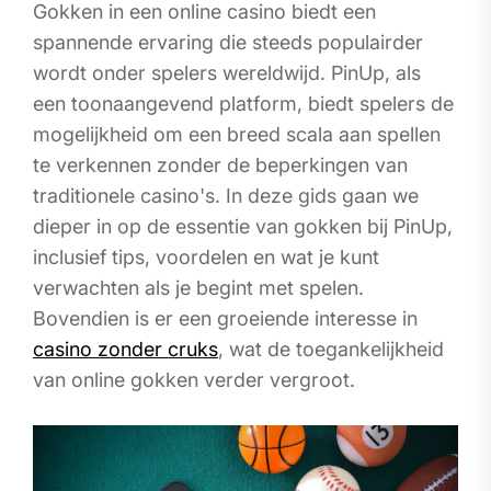
Gokken in een online casino biedt een
spannende ervaring die steeds populairder
wordt onder spelers wereldwijd. PinUp, als
een toonaangevend platform, biedt spelers de
mogelijkheid om een breed scala aan spellen
te verkennen zonder de beperkingen van
traditionele casino's. In deze gids gaan we
dieper in op de essentie van gokken bij PinUp,
inclusief tips, voordelen en wat je kunt
verwachten als je begint met spelen.
Bovendien is er een groeiende interesse in
casino zonder cruks
, wat de toegankelijkheid
van online gokken verder vergroot.