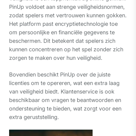
PinUp voldoet aan strenge veiligheidsnormen,
zodat spelers met vertrouwen kunnen gokken.
Het platform past encryptietechnologie toe
om persoonlijke en financiële gegevens te
beschermen. Dit betekent dat spelers zich
kunnen concentreren op het spel zonder zich
zorgen te maken over hun veiligheid.
Bovendien beschikt PinUp over de juiste
licenties om te opereren, wat een extra laag
van veiligheid biedt. Klantenservice is ook
beschikbaar om vragen te beantwoorden en
ondersteuning te bieden, wat zorgt voor een
extra geruststelling.