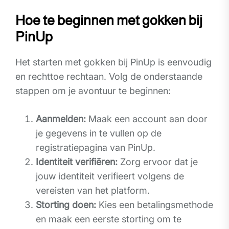
Hoe te beginnen met gokken bij
PinUp
Het starten met gokken bij PinUp is eenvoudig
en rechttoe rechtaan. Volg de onderstaande
stappen om je avontuur te beginnen:
Aanmelden:
Maak een account aan door
je gegevens in te vullen op de
registratiepagina van PinUp.
Identiteit verifiëren:
Zorg ervoor dat je
jouw identiteit verifieert volgens de
vereisten van het platform.
Storting doen:
Kies een betalingsmethode
en maak een eerste storting om te