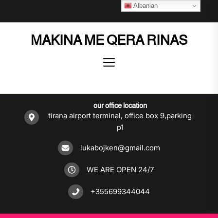
Skip
Albanian
to
the
MAKINA ME QERA RINAS
content
our office location
tirana airport terminal, office box 9,parking
p1
lukabojken@gmail.com
WE ARE OPEN 24/7
+355699344044