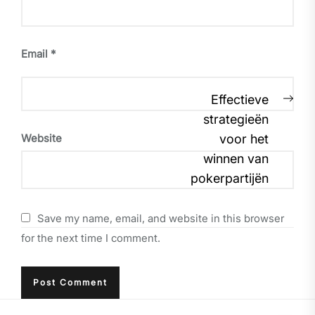
Email
*
Nex
Effectieve
pos
strategieën
Website
voor het
winnen van
pokerpartijën
Save my name, email, and website in this browser
for the next time I comment.