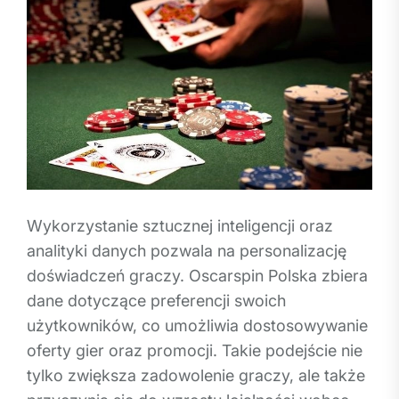
Wykorzystanie sztucznej inteligencji oraz
analityki danych pozwala na personalizację
doświadczeń graczy. Oscarspin Polska zbiera
dane dotyczące preferencji swoich
użytkowników, co umożliwia dostosowywanie
oferty gier oraz promocji. Takie podejście nie
tylko zwiększa zadowolenie graczy, ale także