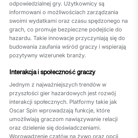
odpowiedzialnej gry. Użytkownicy są
informowani o możliwościach zarządzania
swoimi wydatkami oraz czasu spędzonego na
grach, co promuje bezpieczne podejście do
hazardu. Takie innowacje przyczyniają się do
budowania zaufania wśród graczy i wspierają
pozytywny wizerunek branży.
Interakcja i społeczność graczy
Jednym z najważniejszych trendów w
przyszłości gier hazardowych jest rozwój
interakcji społecznych. Platformy takie jak
Oscar Spin wprowadzają funkcje, które
umożliwiają graczom nawiązywanie relacji
oraz dzielenie się doświadczeniami.
Wprowadzenie czatów na żywo oraz opcji