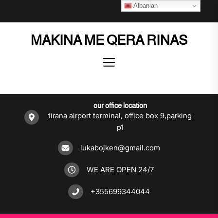
Skip
Albanian
to
the
MAKINA ME QERA RINAS
content
our office location
tirana airport terminal, office box 9,parking
p1
lukabojken@gmail.com
WE ARE OPEN 24/7
+355699344044